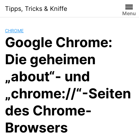
Skip
Tipps, Tricks & Kniffe
to
Menu
content
CHROME
Google Chrome:
Die geheimen
„about“- und
„chrome://“-Seiten
des Chrome-
Browsers