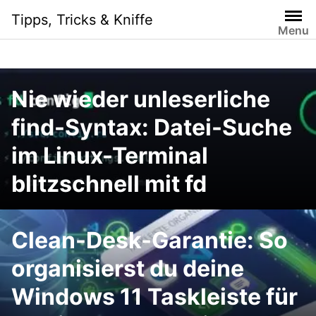
Skip
Tipps, Tricks & Kniffe
to
Menu
content
Nie wieder unleserliche
find-Syntax: Datei-Suche
im Linux-Terminal
blitzschnell mit fd
Clean-Desk-Garantie: So
organisierst du deine
Windows 11 Taskleiste für