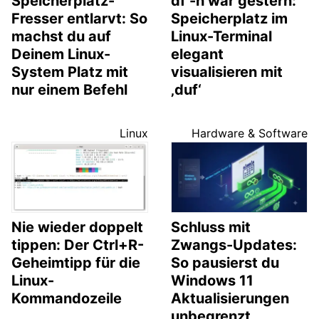
Speicherplatz-
df -h war gestern:
Fresser entlarvt: So
Speicherplatz im
machst du auf
Linux-Terminal
Deinem Linux-
elegant
System Platz mit
visualisieren mit
nur einem Befehl
‚duf‘
Linux
Hardware & Software
Nie wieder doppelt
Schluss mit
tippen: Der Ctrl+R-
Zwangs-Updates:
Geheimtipp für die
So pausierst du
Linux-
Windows 11
Kommandozeile
Aktualisierungen
unbegrenzt