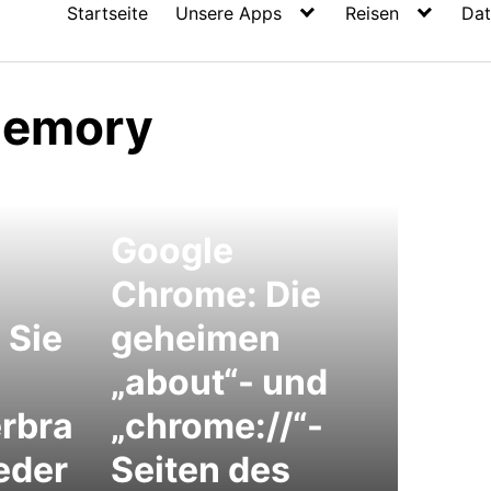
Startseite
Unsere Apps
Reisen
Dat
memory
Google
Chrome: Die
 Sie
geheimen
„about“- und
rbra
„chrome://“-
eder
Seiten des