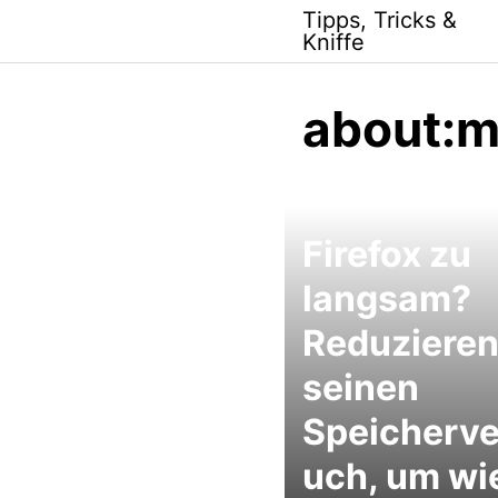
Skip
Tipps, Tricks &
to
Kniffe
content
about:
Firefox zu
langsam?
Reduzieren
seinen
Speicherve
uch, um wi