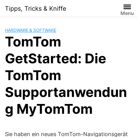
Skip
Tipps, Tricks & Kniffe
to
Menu
content
HARDWARE & SOFTWARE
TomTom
GetStarted: Die
TomTom
Supportanwendun
g MyTomTom
Sie haben ein neues TomTom-Navigationsgerät