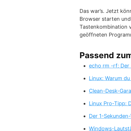
Das war’s. Jetzt kö
Browser starten und 
Tastenkombination v
geöffneten Program
Passend zu
echo rm -rf: Der
Linux: Warum du
Clean-Desk-Garan
Linux Pro-Tipp:
Der 1-Sekunden-
Windows-Lautstä