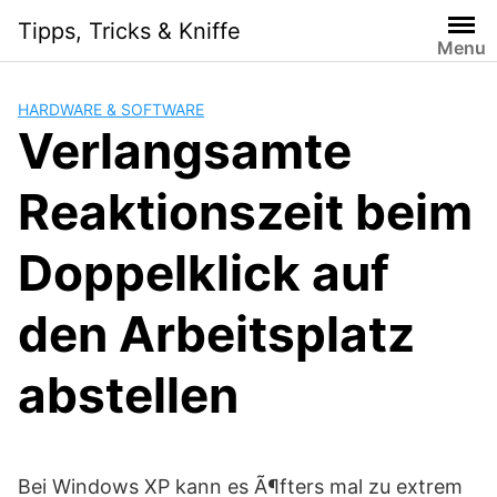
Skip
Tipps, Tricks & Kniffe
to
Menu
content
HARDWARE & SOFTWARE
Verlangsamte
Reaktionszeit beim
Doppelklick auf
den Arbeitsplatz
abstellen
Bei Windows XP kann es Ã¶fters mal zu extrem