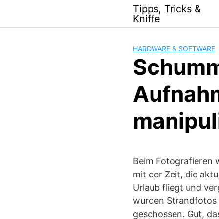
Skip
Tipps, Tricks &
to
Kniffe
content
HARDWARE & SOFTWARE
Schumm
Aufnahm
manipul
Beim Fotografieren 
mit der Zeit, die akt
Urlaub fliegt und ve
wurden Strandfotos 
geschossen. Gut, das