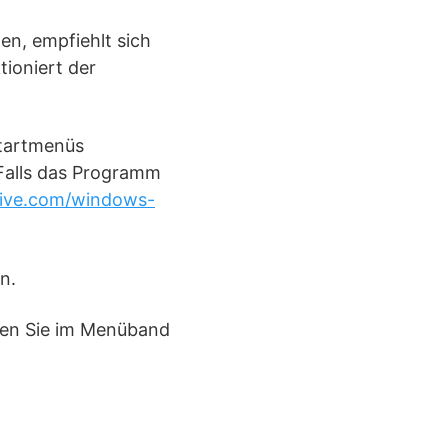
, empfiehlt sich
ioniert der
Startmenüs
 Falls das Programm
.live.com/windows-
n.
ken Sie im Menüband