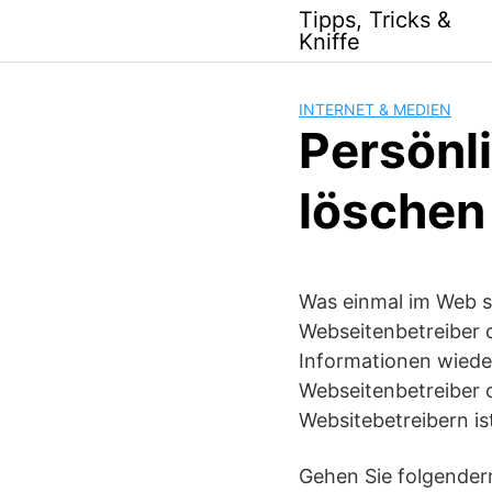
Skip
Tipps, Tricks &
to
Kniffe
content
INTERNET & MEDIEN
Persönl
löschen
Was einmal im Web st
Webseitenbetreiber 
Informationen wiede
Webseitenbetreiber o
Websitebetreibern ist
Gehen Sie folgender