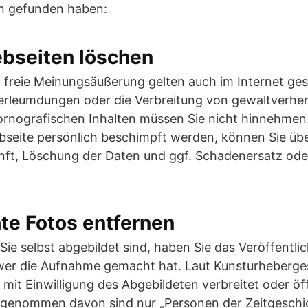
en gefunden haben:
ebseiten löschen
 freie Meinungsäußerung gelten auch im Internet ge
erleumdungen oder die Verbreitung von gewaltverher
pornografischen Inhalten müssen Sie nicht hinnehme
ebseite persönlich beschimpft werden, können Sie üb
nft, Löschung der Daten und ggf. Schadenersatz od
hte Fotos entfernen
Sie selbst abgebildet sind, haben Sie das Veröffentli
er die Aufnahme gemacht hat. Laut Kunsturheberge
r mit Einwilligung des Abgebildeten verbreitet oder öf
usgenommen davon sind nur „Personen der Zeitgeschi