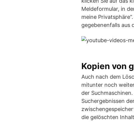
klicken Sie auf das 
Meldeformular, in de
meine Privatsphäre“
gegebenenfalls aus 
Kopien von g
Auch nach dem Lösche
mitunter noch weite
der Suchmaschinen. I
Suchergebnissen den 
zwischengespeicherte
die gelöschten Inha