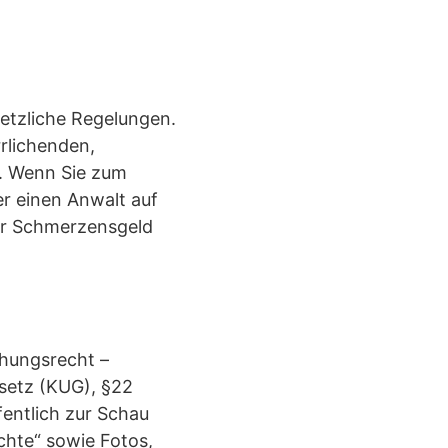
setzliche Regelungen.
rlichenden,
n. Wenn Sie zum
er einen Anwalt auf
er Schmerzensgeld
chungsrecht –
setz (KUG), §22
fentlich zur Schau
chte“ sowie Fotos,