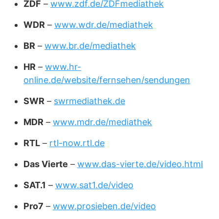
ZDF
–
www.zdf.de/ZDFmediathek
WDR
–
www.wdr.de/mediathek
BR
–
www.br.de/mediathek
HR
–
www.hr-
online.de/website/fernsehen/sendungen
SWR
–
swrmediathek.de
MDR
–
www.mdr.de/mediathek
RTL
–
rtl-now.rtl.de
Das Vierte
–
www.das-vierte.de/video.html
SAT.1
–
www.sat1.de/video
Pro7
–
www.prosieben.de/video