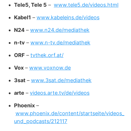
Tele5, Tele 5
–
www.tele5.de/videos.html
Kabel1
–
www.kabeleins.de/videos
N24
–
www.n24.de/mediathek
n-tv
–
www.n-tv.de/mediathek
ORF
–
tvthek.orf.at/
Vox
–
www.voxnow.de
3sat
–
www.3sat.de/mediathek
arte
–
videos.arte.tv/de/videos
Phoenix
–
www.phoenix.de/content/startseite/videos_
und_podcasts/212117