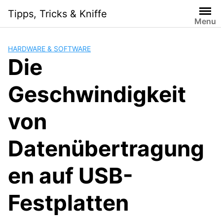
Skip
Tipps, Tricks & Kniffe
to
Menu
content
HARDWARE & SOFTWARE
Die
Geschwindigkeit
von
Datenübertragung
en auf USB-
Festplatten