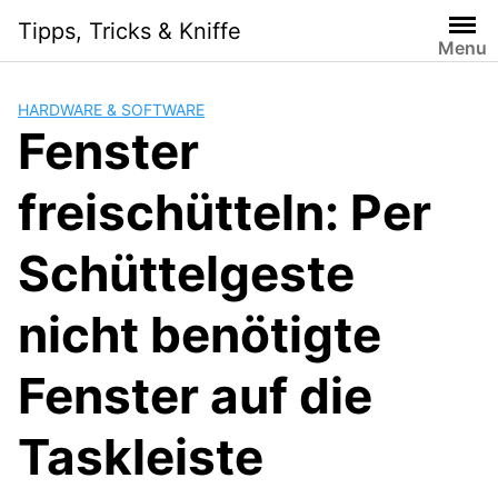
Skip
Tipps, Tricks & Kniffe
to
Menu
content
HARDWARE & SOFTWARE
Fenster
freischütteln: Per
Schüttelgeste
nicht benötigte
Fenster auf die
Taskleiste