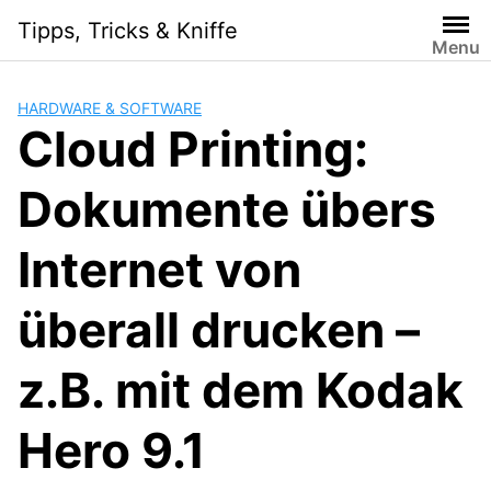
Skip
Tipps, Tricks & Kniffe
to
Menu
content
HARDWARE & SOFTWARE
Cloud Printing:
Dokumente übers
Internet von
überall drucken –
z.B. mit dem Kodak
Hero 9.1