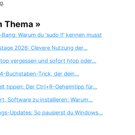
g.
m Thema »
-Bang: Warum du 'sudo !!' kennen musst
stage 2026: Clevere Nutzung der…
 top vergessen und sofort htop oder…
 4-Buchstaben-Trick, der dein…
lt tippen: Der Ctrl+R-Geheimtipp für…
rt, Software zu installieren: Warum…
ngs-Updates: So pausierst du Windows…