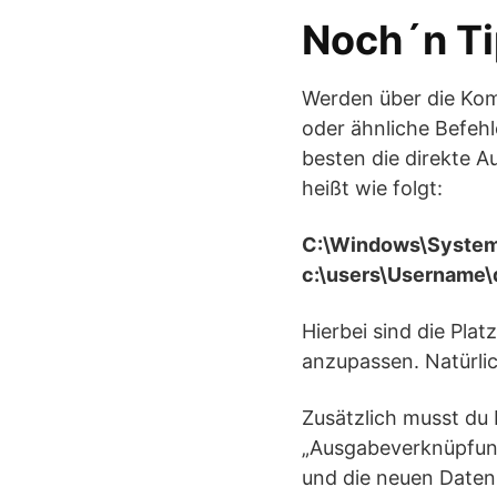
Noch´n Ti
Werden über die Kom
oder ähnliche Befehl
besten die direkte A
heißt wie folgt:
C:\Windows\System
c:\users\Username\
Hierbei sind die Pl
anzupassen. Natürli
Zusätzlich musst du 
„Ausgabeverknüpfung
und die neuen Daten