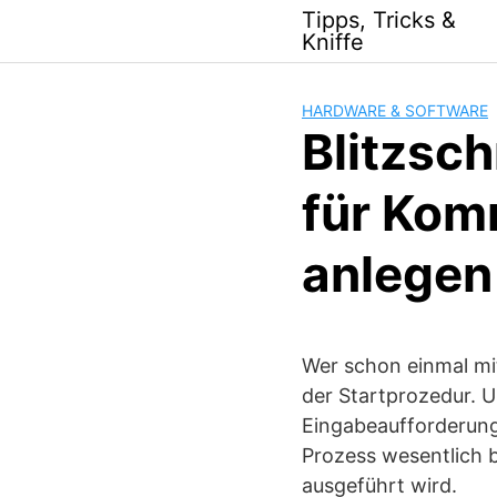
Skip
Tipps, Tricks &
to
Kniffe
content
HARDWARE & SOFTWARE
Blitzsc
für Kom
anlegen
Wer schon einmal mi
der Startprozedur. U
Eingabeaufforderun
Prozess wesentlich b
ausgeführt wird.