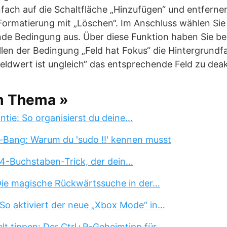
infach auf die Schaltfläche „Hinzufügen“ und entfern
ormatierung mit „Löschen“. Im Anschluss wählen Sie
nde Bedingung aus. Über diese Funktion haben Sie bei
üllen der Bedingung „Feld hat Fokus“ die Hintergrund
eldwert ist ungleich“ das entsprechende Feld zu deak
m Thema »
tie: So organisierst du deine…
-Bang: Warum du 'sudo !!' kennen musst
 4-Buchstaben-Trick, der dein…
 Die magische Rückwärtssuche in der…
So aktiviert der neue „Xbox Mode“ in…
lt tippen: Der Ctrl+R-Geheimtipp für…