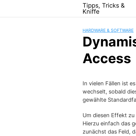
Skip
Tipps, Tricks &
to
Kniffe
content
HARDWARE & SOFTWARE
Dynamis
Access
In vielen Fällen ist 
wechselt, sobald die
gewählte Standardfa
Um diesen Effekt zu 
Hierzu einfach das g
zunächst das Feld, d