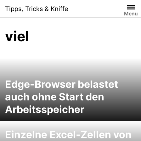
Skip
Tipps, Tricks & Kniffe
to
Menu
content
viel
Edge-Browser belastet
auch ohne Start den
Arbeitsspeicher
Einzelne Excel-Zellen von