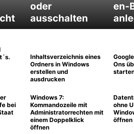
oder
en-B
cht
ausschalten
anl
l
Inhaltsverzeichnis eines
Google
t´s.
Ordners in Windows
Ons üb
erstellen und
starte
ausdrucken
ier
Windows 7:
Datent
fe bei
Kommandozeile mit
ohne 
Staat
Administratorrechten mit
Window
einem Doppelklick
öffnen
öffnen