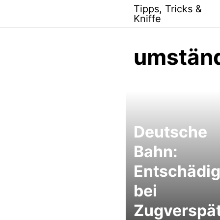
Skip
Tipps, Tricks &
to
Kniffe
content
umständ
Deutsche
Bahn:
Entschädi
bei
Zugverspä