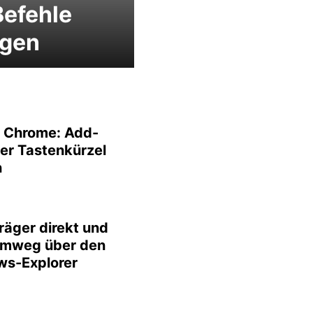
efehle
egen
 Chrome: Add-
er Tastenkürzel
n
räger direkt und
Umweg über den
s-Explorer