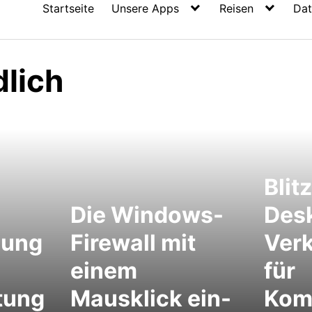
Startseite
Unsere Apps
Reisen
Dat
lich
Blit
Die Windows-
Des
gung
Firewall mit
Ver
einem
für
tung
Mausklick ein-
Kom