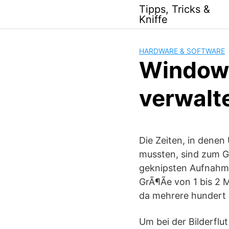
Skip
Tipps, Tricks &
to
Kniffe
content
HARDWARE & SOFTWARE
Windows
verwalte
Die Zeiten, in dene
mussten, sind zum Gl
geknipsten Aufnahme
GrÃ¶Ãe von 1 bis 2 
da mehrere hundert 
Um bei der Bilderflut