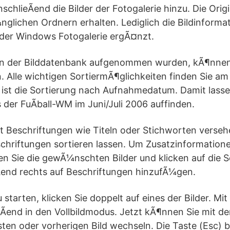
chlieÃend die Bilder der Fotogalerie hinzu. Die Orig
nglichen Ordnern erhalten. Lediglich die Bildinforma
der Windows Fotogalerie ergÃ¤nzt.
s in der Bilddatenbank aufgenommen wurden, kÃ¶nnen 
. Alle wichtigen SortiermÃ¶glichkeiten finden Sie am
ist die Sortierung nach Aufnahmedatum. Damit lassen
s der FuÃball-WM im Juni/Juli 2006 auffinden.
it Beschriftungen wie Titeln oder Stichworten verseh
chriftungen sortieren lassen. Um Zusatzinformatione
n Sie die gewÃ¼nschten Bilder und klicken auf die S
Ãend rechts auf Beschriftungen hinzufÃ¼gen.
starten, klicken Sie doppelt auf eines der Bilder. Mit
eÃend in den Vollbildmodus. Jetzt kÃ¶nnen Sie mit de
n oder vorherigen Bild wechseln. Die Taste (Esc) 