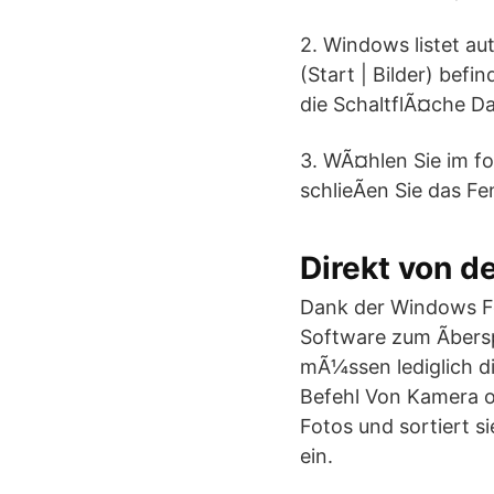
2. Windows listet au
(Start | Bilder) bef
die SchaltflÃ¤che D
3. WÃ¤hlen Sie im fo
schlieÃen Sie das Fe
Direkt von d
Dank der Windows Fot
Software zum Ãbers
mÃ¼ssen lediglich di
Befehl Von Kamera 
Fotos und sortiert s
ein.