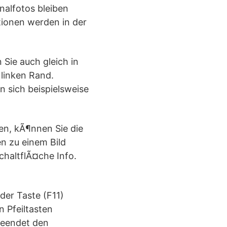
inalfotos bleiben
tionen werden in der
Sie auch gleich in
 linken Rand.
 sich beispielsweise
en, kÃ¶nnen Sie die
n zu einem Bild
chaltflÃ¤che Info.
 der Taste (F11)
n Pfeiltasten
beendet den