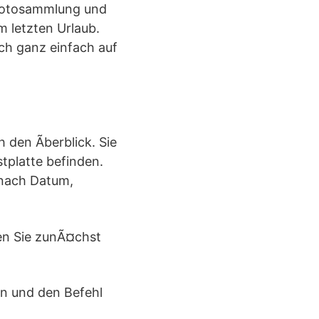
 Fotosammlung und
 letzten Urlaub.
uch ganz einfach auf
 den Ãberblick. Sie
tplatte befinden.
 nach Datum,
len Sie zunÃ¤chst
ken und den Befehl