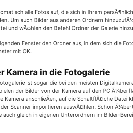
tomatisch alle Fotos auf, die sich in Ihrem persÃ¶nlic
inden. Um auch Bilder aus anderen Ordnern hinzuzufÃ¼
atei und wÃ¤hlen den Befehl Ordner der Galerie hinz
lgenden Fenster den Ordner aus, in dem sich die Fot
nster mit OK.
er Kamera in die Fotogalerie
ogalerie ist sogar die bei den meisten Digitalkamera
pielen der Bilder von der Kamera auf den PC Ã¼berfl
e Kamera anschlieÃen, auf die SchaltflÃ¤che Datei k
oder Scanner importieren auswÃ¤hlen. Schon Ã¼ber
ie auch gleich in eigenen Unterordnern im Bilder-Bere