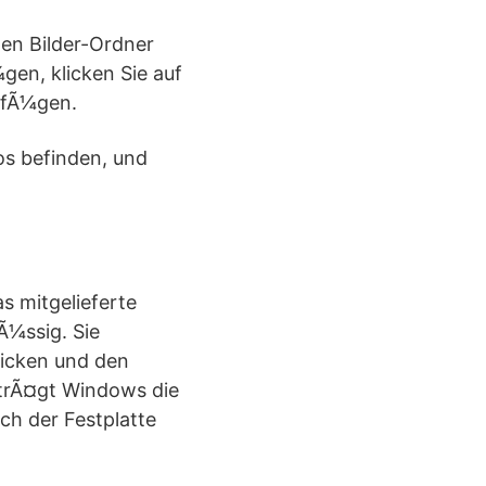
hen Bilder-Ordner
gen, klicken Sie auf
ufÃ¼gen.
os befinden, und
s mitgelieferte
Ã¼ssig. Sie
licken und den
trÃ¤gt Windows die
ich der Festplatte