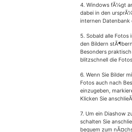
4. Windows fÃ¼gt ans
dabei in den ursprÃ¼
internen Datenbank 
5. Sobald alle Foto
den Bildern stÃ¶bern
Besonders praktisch 
blitzschnell die Foto
6. Wenn Sie Bilder m
Fotos auch nach Bes
einzugeben, markiere
Klicken Sie anschlie
7. Um ein Diashow zu 
schalten Sie anschli
bequem zum nÃ¤chste