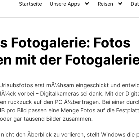
Startseite
Unsere Apps
Reisen
Dat
 Fotogalerie: Fotos
n mit der Fotogaleri
n Urlaubsfotos erst mÃ¼hsam eingeschickt und entwi
Ã¼ck vorbei – Digitalkameras sei dank. Mit der Digita
n ruckzuck auf den PC Ã¼bertragen. Bei einer durch
MB pro Bild passen eine Menge Fotos auf die Festpla
oder gar tausend Bilder zusammen.
 nicht den Ãberblick zu verlieren, stellt Windows di