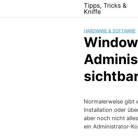
Skip
Tipps, Tricks &
to
Kniffe
content
HARDWARE & SOFTWARE
Windows
Adminis
sichtba
Normalerweise gibt e
Installation oder üb
aber noch nicht all
ein Administrator-Kon