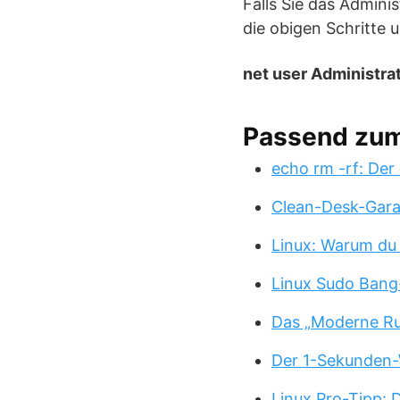
Falls Sie das Admini
die obigen Schritte 
net user Administrat
Passend zu
echo rm -rf: Der
Clean-Desk-Garan
Linux: Warum du
Linux Sudo Bang
Das „Moderne Ru
Der 1-Sekunden-
Linux Pro-Tipp: