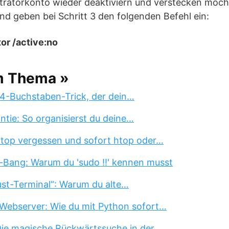
stratorkonto wieder deaktiviern und verstecken möch
und geben bei Schritt 3 den folgenden Befehl ein:
or /active:no
m Thema »
 4-Buchstaben-Trick, der dein…
tie: So organisierst du deine…
 top vergessen und sofort htop oder…
-Bang: Warum du 'sudo !!' kennen musst
st-Terminal“: Warum du alte…
Webserver: Wie du mit Python sofort…
 Die magische Rückwärtssuche in der…