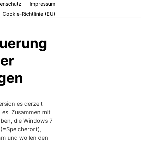
enschutz
Impressum
Cookie-Richtlinie (EU)
euerung
ber
igen
rsion es derzeit
ät es. Zusammen mit
aben, die Windows 7
 (=Speicherort),
amm und wollen den