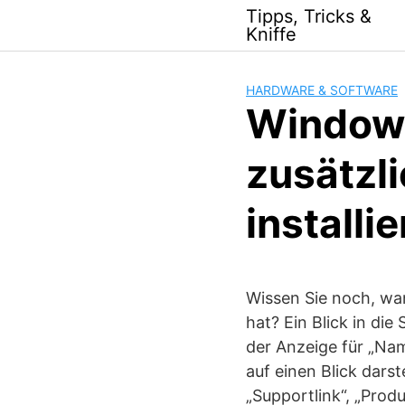
Skip
Tipps, Tricks &
to
Kniffe
content
HARDWARE & SOFTWARE
Windows
zusätzl
install
Wissen Sie noch, wan
hat? Ein Blick in d
der Anzeige für „Na
auf einen Blick darst
„Supportlink“, „Prod