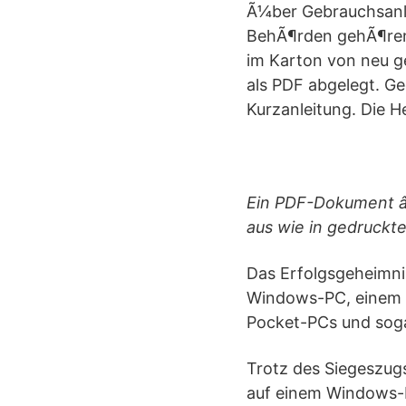
Ã¼ber Gebrauchsanle
BehÃ¶rden gehÃ¶ren 
im Karton von neu g
als PDF abgelegt. G
Kurzanleitung. Die H
Ein PDF-Dokument â
aus wie in gedruckt
Das Erfolgsgeheimni
Windows-PC, einem L
Pocket-PCs und soga
Trotz des Siegeszug
auf einem Windows-P