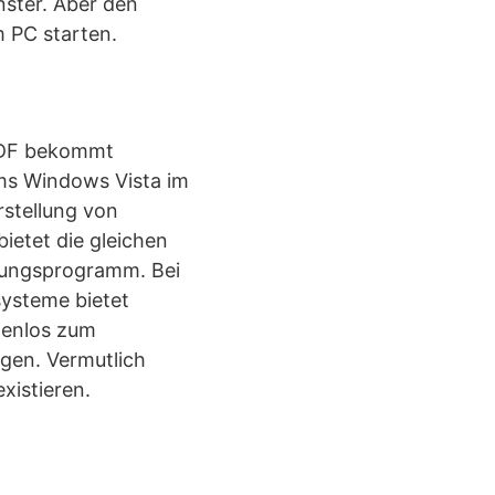
ster. Ãber den
m PC starten.
PDF bekommt
ems Windows Vista im
rstellung von
ietet die gleichen
llungsprogramm. Bei
systeme bietet
tenlos zum
gen. Vermutlich
istieren.