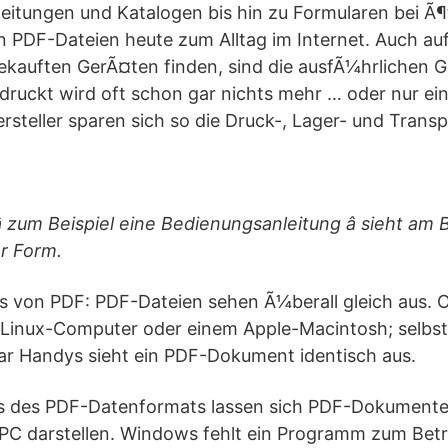
itungen und Katalogen bis hin zu Formularen bei Ã¶
PDF-Dateien heute zum Alltag im Internet. Auch auf 
ekauften GerÃ¤ten finden, sind die ausfÃ¼hrlichen 
edruckt wird oft schon gar nichts mehr … oder nur e
ersteller sparen sich so die Druck-, Lager- und Trans
 zum Beispiel eine Bedienungsanleitung â sieht am 
er Form.
s von PDF: PDF-Dateien sehen Ã¼berall gleich aus. 
inux-Computer oder einem Apple-Macintosh; selbst
r Handys sieht ein PDF-Dokument identisch aus.
s des PDF-Datenformats lassen sich PDF-Dokumente 
C darstellen. Windows fehlt ein Programm zum Bet