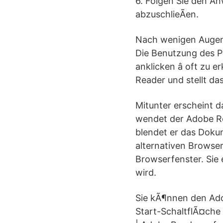
6. Folgen Sie den An
abzuschlieÃen.
Nach wenigen Augenb
Die Benutzung des P
anklicken â oft zu
Reader und stellt d
Mitunter erscheint d
wendet der Adobe Re
blendet er das Dokum
alternativen Browser
Browserfenster. Sie 
wird.
Sie kÃ¶nnen den Ado
Start-SchaltflÃ¤che 