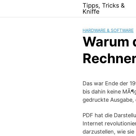
Skip
Tipps, Tricks &
to
Kniffe
content
HARDWARE & SOFTWARE
Warum d
Rechner 
Das war Ende der 199
bis dahin keine MÃ¶g
gedruckte Ausgabe, 
PDF hat die Darste
Internet revolutioni
darzustellen, wie s