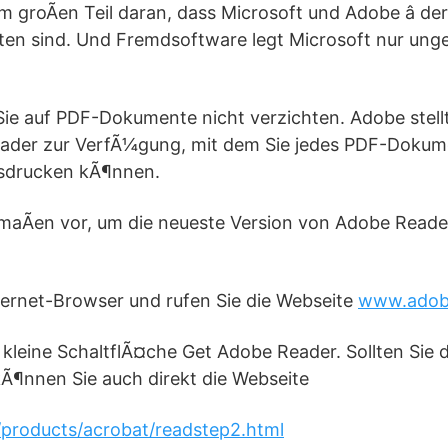
m groÃen Teil daran, dass Microsoft und Adobe â der
nten sind. Und Fremdsoftware legt Microsoft nur ung
 auf PDF-Dokumente nicht verzichten. Adobe stellt
der zur VerfÃ¼gung, mit dem Sie jedes PDF-Dokum
sdrucken kÃ¶nnen.
maÃen vor, um die neueste Version von Adobe Reade
nternet-Browser und rufen Sie die Webseite
www.adob
ie kleine SchaltflÃ¤che Get Adobe Reader. Sollten Sie 
 kÃ¶nnen Sie auch direkt die Webseite
roducts/acrobat/readstep2.html