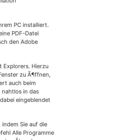
llation
em PC installiert.
eine PDF-Datei
tisch den Adobe
 Explorers. Hierzu
Fenster zu Ã¶ffnen,
iert auch beim
 nahtlos in das
 dabei eingeblendet
indem Sie auf die
efehl Alle Programme