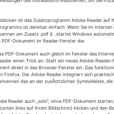
weisungen des Installations-Assistenten, um die Insta
licken ist das Zusatzprogramm Adobe Reader auf Ihr
rogramms ist denkbar einfach: Wenn Sie im Internet 
 erkennen am Zusatz .pdf â , startet Windows automa
as PDF-Dokument im Reader-Fenster dar.
as PDF-Dokument auch gleich im Fenster des Internet
ader einen Trick an: Statt ein neues Adobe-Reader-
ent direkt in das Browser-Fenster ein. Das funktion
n Firefox. Der Adobe Reader integriert sich praktisch
erkennen das an der zusÃ¤tzlichen Symbolleiste, die
be Reader auch „solo“, ohne PDF-Dokument starten, 
(unten links auf Ihrem Bildschirm) klicken und den B