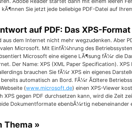
fen. Adobe Reader startet dann mit einem leeren Fen
en kÃ¶nnen Sie jetzt jede beliebige PDF-Datei auf Ihre
Antwort auf PDF: Das XPS-Format
 aus dem Internet nicht mehr wegzudenken. Aber 
Rivalen Microsoft. Mit EinfÃ¼hrung des Betriebssyst
sentiert Microsoft eine eigene LÃ¶sung fÃ¼r die Da
net. Der Name: XPS (XML Paper Specification). XPS b
llerdings brauchen Sie fÃ¼r XPS ein eigenes Darste
 bereits automatisch an Bord. FÃ¼r Ã¤ltere Betriebs
 Webseite (
www.microsoft.de
) einen XPS-Viewer kos
h XPS gegen PDF durchsetzen kann, wird die Zeit zei
eide Dokumentformate ebenbÃ¼rtig nebeneinander ex
m Thema »