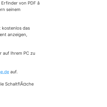
 Erfinder von PDF â
ern seinem
 kostenlos das
ent anzeigen,
r auf Ihrem PC zu
e.de
auf.
die SchaltflÃ¤che