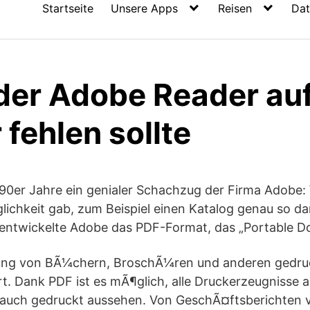
Startseite
Unsere Apps
Reisen
Dat
er Adobe Reader au
fehlen sollte
0er Jahre ein genialer Schachzug der Firma Adobe: W
lichkeit gab, zum Beispiel einen Katalog genau so dar
entwickelte Adobe das PDF-Format, das „Portable D
llung von BÃ¼chern, BroschÃ¼ren und anderen gedr
ert. Dank PDF ist es mÃ¶glich, alle Druckerzeugnisse 
ie auch gedruckt aussehen. Von GeschÃ¤ftsberichte