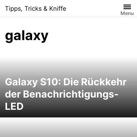
Skip
Tipps, Tricks & Kniffe
to
Menu
content
galaxy
Galaxy S10: Die Rückkehr
der Benachrichtigungs-
LED