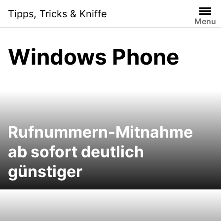
Skip
Tipps, Tricks & Kniffe
to
Menu
content
Windows Phone
Rufnummern-Mitnahme
ab sofort deutlich
günstiger