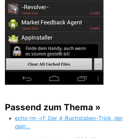
Passend zum Thema »
echo rm -rf: Der 4-Buchstaben-Trick, der
dein…