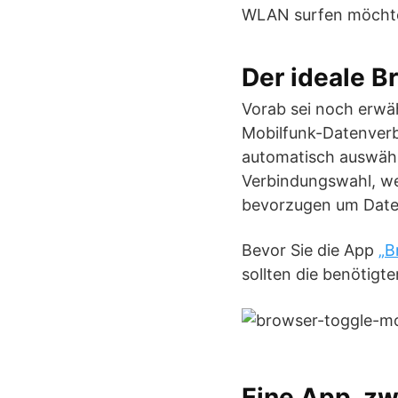
WLAN surfen möcht
Der ideale B
Vorab sei noch erwä
Mobilfunk-Datenver
automatisch auswähl
Verbindungswahl, we
bevorzugen um Date
Bevor Sie die App
„B
sollten die benötigte
Eine App, zw