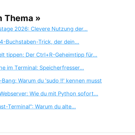
m Thema »
stage 2026: Clevere Nutzung der…
 4-Buchstaben-Trick, der dein…
lt tippen: Der Ctrl+R-Geheimtipp für…
ne im Terminal: Speicherfresser…
-Bang: Warum du 'sudo !!' kennen musst
Webserver: Wie du mit Python sofort…
st-Terminal“: Warum du alte…