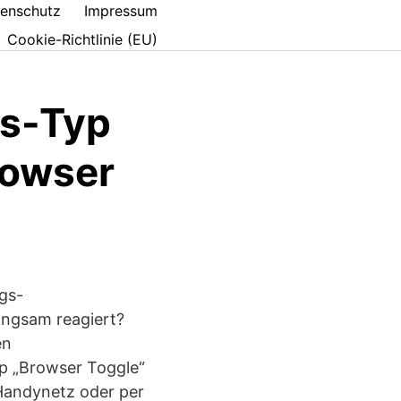
enschutz
Impressum
Cookie-Richtlinie (EU)
gs-Typ
rowser
gs-
langsam reagiert?
en
pp „Browser Toggle“
Handynetz oder per