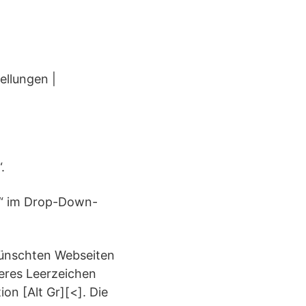
ellungen |
.
en“ im Drop-Down-
ewünschten Webseiten
teres Leerzeichen
on [Alt Gr][<]. Die