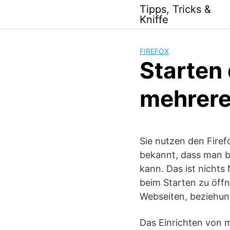
Skip
Tipps, Tricks &
to
Kniffe
content
FIREFOX
Starten
mehreren
Sie nutzen den Firef
bekannt, dass man be
kann. Das ist nichts
beim Starten zu öff
Webseiten, beziehun
Das Einrichten von m