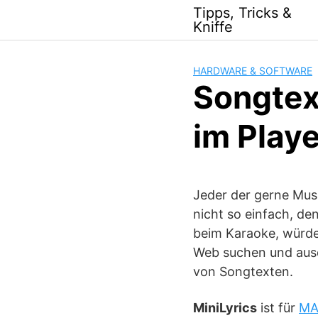
Skip
Tipps, Tricks &
to
Kniffe
content
HARDWARE & SOFTWARE
Songtex
im Play
Jeder der gerne Musi
nicht so einfach, de
beim Karaoke, würde
Web suchen und aus
von Songtexten.
MiniLyrics
ist für
MA