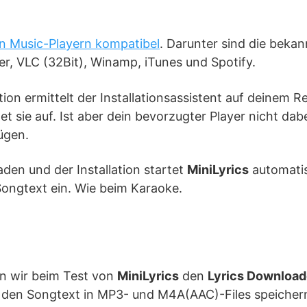
en Music-Playern kompatibel
. Darunter sind die bekan
r, VLC (32Bit), Winamp, iTunes und Spotify.
tion ermittelt der Installationsassistent auf deinem
et sie auf. Ist aber dein bevorzugter Player nicht dab
ügen.
den und der Installation startet
MiniLyrics
automatis
Songtext ein. Wie beim Karaoke.
en wir beim Test von
MiniLyrics
den
Lyrics Download
den Songtext in MP3- und M4A(AAC)-Files speichern