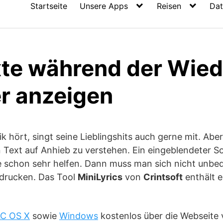
Startseite
Unsere Apps
Reisen
Dat
te während der Wie
er anzeigen
k hört, singt seine Lieblingshits auch gerne mit. Abe
n Text auf Anhieb zu verstehen. Ein eingeblendeter S
 schon sehr helfen. Dann muss man sich nicht unbedi
drucken. Das Tool
MiniLyrics
von
Crintsoft
enthält e
C OS X
sowie
Windows
kostenlos über die Webseite