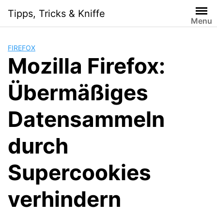
Skip
Tipps, Tricks & Kniffe
to
Menu
content
FIREFOX
Mozilla Firefox:
Übermäßiges
Datensammeln
durch
Supercookies
verhindern