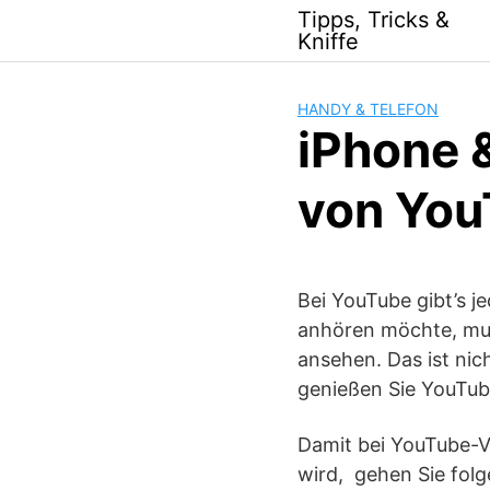
Skip
Tipps, Tricks &
to
Kniffe
content
HANDY & TELEFON
iPhone 
von You
Bei YouTube gibt’s j
anhören möchte, mus
ansehen. Das ist nic
genießen Sie YouTub
Damit bei YouTube-V
wird, gehen Sie fol