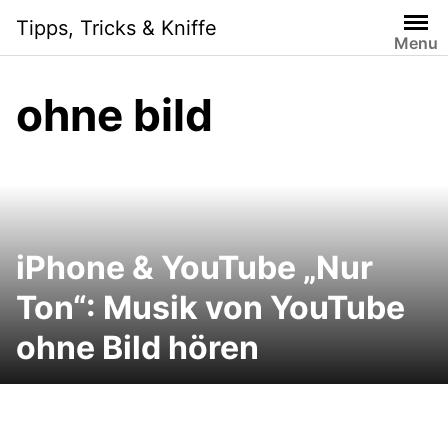
Skip
Tipps, Tricks & Kniffe
to
Menu
content
ohne bild
iPhone & YouTube „Nur
Ton“: Musik von YouTube
ohne Bild hören