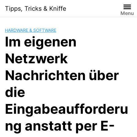
Skip
Tipps, Tricks & Kniffe
to
Menu
content
HARDWARE & SOFTWARE
Im eigenen
Netzwerk
Nachrichten über
die
Eingabeaufforderu
ng anstatt per E-