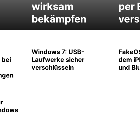
wirksam
per 
bekämpfen
ver
Windows 7: USB-
FakeOS
 bei
Laufwerke sicher
dem iP
verschlüsseln
und Bl
ngen
r
ndows