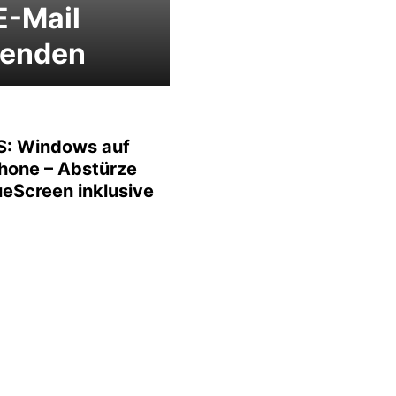
E-Mail
senden
: Windows auf
hone – Abstürze
ueScreen inklusive