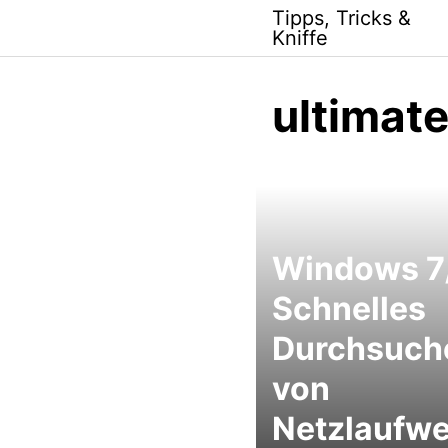
Skip
Tipps, Tricks &
to
Kniffe
content
ultimat
Windows 7
Schnelles
Durchsuch
von
Netzlaufw