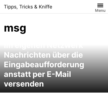
Skip
Tipps, Tricks & Kniffe
to
Menu
content
msg
Im eigenen Netzwerk
Nachrichten über die
Eingabeaufforderung
anstatt per E-Mail
versenden