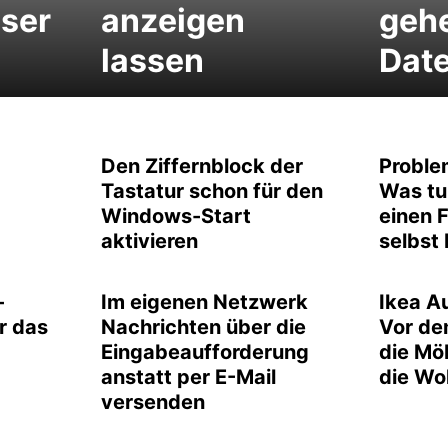
ser
anzeigen
geh
lassen
Dat
Den Ziffernblock der
Proble
Tastatur schon für den
Was tu
Windows-Start
einen F
aktivieren
selbst
-
Im eigenen Netzwerk
Ikea A
r das
Nachrichten über die
Vor de
Eingabeaufforderung
die Mö
anstatt per E-Mail
die Wo
versenden