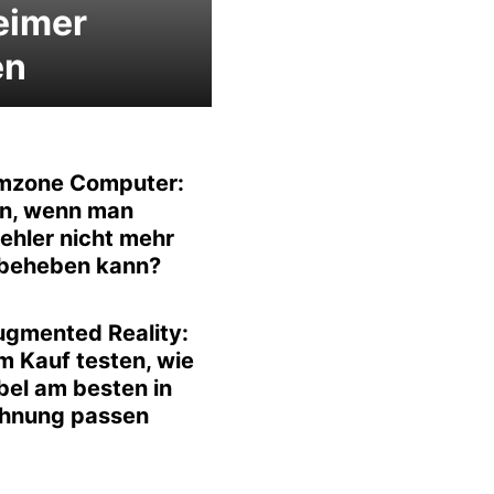
eimer
en
mzone Computer:
n, wenn man
ehler nicht mehr
 beheben kann?
ugmented Reality:
m Kauf testen, wie
bel am besten in
hnung passen