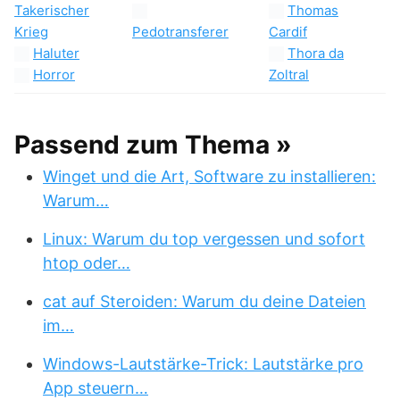
Konstituierendes
Schatt-
Der
Jahr
Armarong
Sternenozean
(Zyklus)
Lemurer
Schreckwürmer
DINO III
Loower
Sekundärplan
Meister der Insel
Siebenton
Dritte Macht
Mirona Thetin
Spindelwesen
Epotron
Multiduplikator
STARDUST