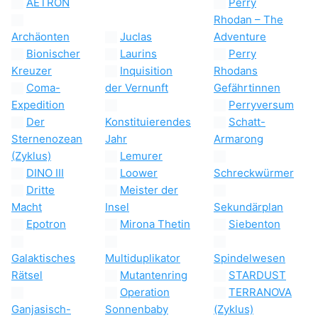
AETRON
Archäonten
Perry Rhodan –
Juclas
The Adventure
Bionischer
Kreuzer
Laurins
Perry Rhodans
Gefährtinnen
Coma-
Inquisition der
Expedition
Vernunft
Perryversum