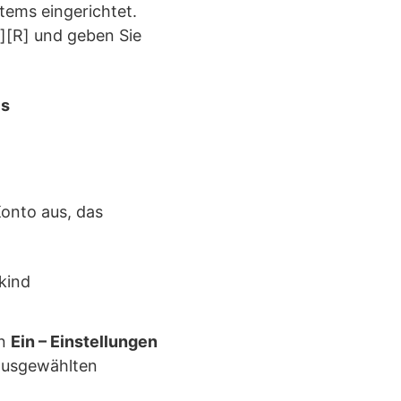
ems eingerichtet.
][R] und geben Sie
ls
onto aus, das
on
Ein – Einstellungen
 ausgewählten