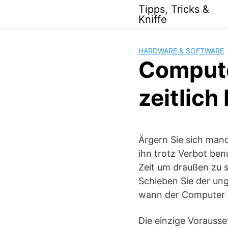
Skip
Tipps, Tricks &
to
Kniffe
content
HARDWARE & SOFTWARE
Compute
zeitlich
Ärgern Sie sich manc
ihn trotz Verbot be
Zeit um draußen zu s
Schieben Sie der ung
wann der Computer 
Die einzige Vorausse