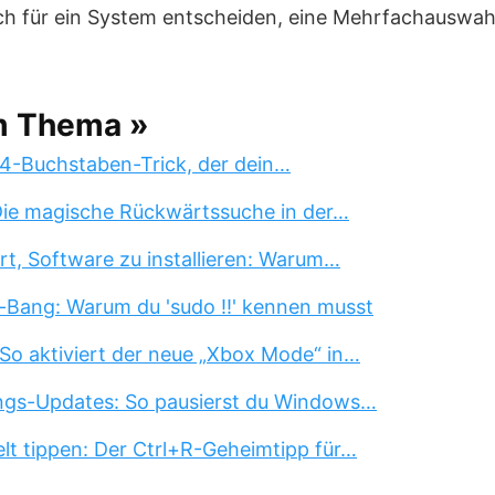
ch für ein System entscheiden, eine Mehrfachauswahl 
m Thema »
 4-Buchstaben-Trick, der dein…
 Die magische Rückwärtssuche in der…
rt, Software zu installieren: Warum…
-Bang: Warum du 'sudo !!' kennen musst
So aktiviert der neue „Xbox Mode“ in…
ngs-Updates: So pausierst du Windows…
lt tippen: Der Ctrl+R-Geheimtipp für…