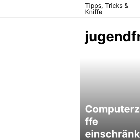
Skip
Tipps, Tricks &
to
Kniffe
content
jugendf
Computerz
ffe
einschrän