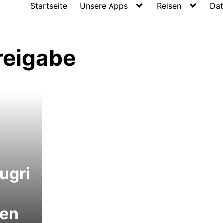
Startseite
Unsere Apps
Reisen
Dat
reigabe
ugri
ken