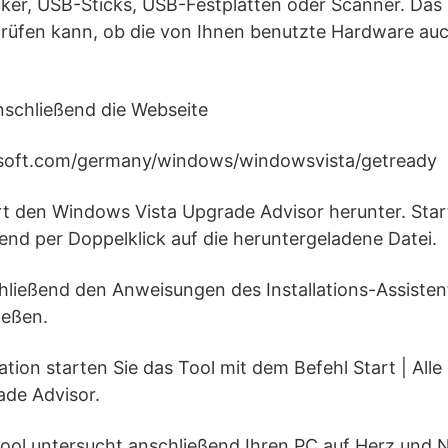
er, USB-Sticks, USB-Festplatten oder Scanner. Das i
prüfen kann, ob die von Ihnen benutzte Hardware a
nschließend die Webseite
osoft.com/germany/windows/windowsvista/getready
ort den Windows Vista Upgrade Advisor herunter. Star
nd per Doppelklick auf die heruntergeladene Datei.
chließend den Anweisungen des Installations-Assisten
ießen.
lation starten Sie das Tool mit dem Befehl Start | Al
de Advisor.
Tool untersucht anschließend Ihren PC auf Herz und N