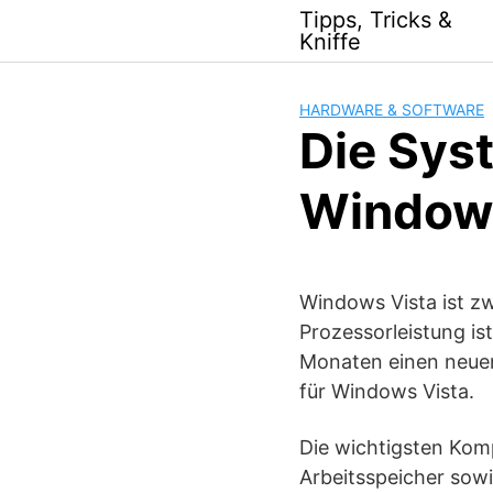
Skip
Tipps, Tricks &
to
Kniffe
content
HARDWARE & SOFTWARE
Die Sys
Windows
Windows Vista ist z
Prozessorleistung ist
Monaten einen neuen
für Windows Vista.
Die wichtigsten Komp
Arbeitsspeicher sowi