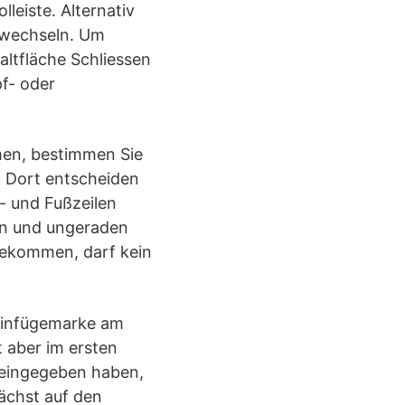
leiste. Alternativ
 wechseln. Um
altfläche Schliessen
f- oder
hmen, bestimmen Sie
t. Dort entscheiden
f- und Fußzeilen
den und ungeraden
 bekommen, darf kein
 Einfügemarke am
 aber im ersten
l eingegeben haben,
nächst auf den