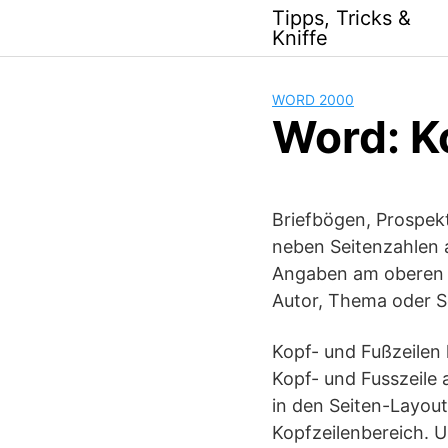
Skip
Tipps, Tricks &
to
Kniffe
content
WORD 2000
Word: K
Briefbögen, Prospekt
neben Seitenzahlen a
Angaben am oberen o
Autor, Thema oder Se
Kopf- und Fußzeilen 
Kopf- und Fusszeile 
in den Seiten-Layou
Kopfzeilenbereich. U