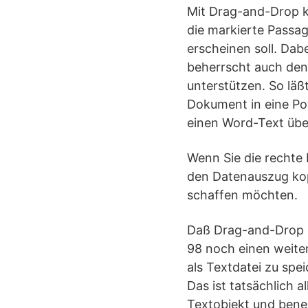
Mit Drag-and-Drop k
die markierte Passa
erscheinen soll. Dab
beherrscht auch de
unterstützen. So läß
Dokument in eine Po
einen Word-Text üb
Wenn Sie die rechte
den Datenauszug kop
schaffen möchten.
Daß Drag-and-Drop 
98 noch einen weite
als Textdatei zu spe
Das ist tatsächlich a
Textobjekt und bene