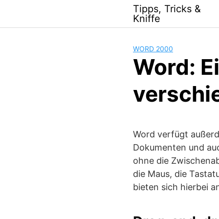
Skip
Tipps, Tricks &
to
Kniffe
content
WORD 2000
Word: E
verschi
Word verfügt außerd
Dokumenten und auc
ohne die Zwischenab
die Maus, die Tasta
bieten sich hierbei a