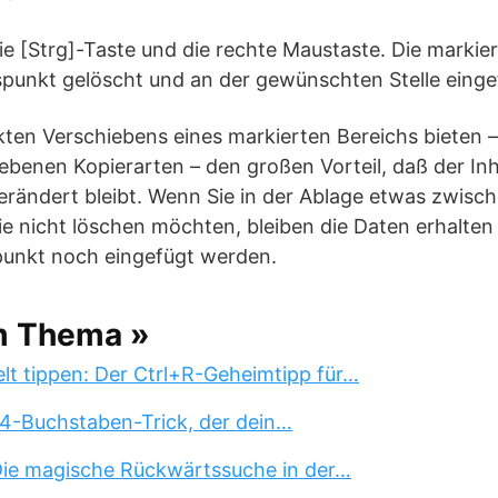
ie [Strg]-Taste und die rechte Maustaste. Die markie
punkt gelöscht und an der gewünschten Stelle einge
kten Verschiebens eines markierten Bereichs bieten –
benen Kopierarten – den großen Vorteil, daß der Inh
rändert bleibt. Wenn Sie in der Ablage etwas zwisc
ie nicht löschen möchten, bleiben die Daten erhalte
punkt noch eingefügt werden.
m Thema »
lt tippen: Der Ctrl+R-Geheimtipp für…
 4-Buchstaben-Trick, der dein…
 Die magische Rückwärtssuche in der…