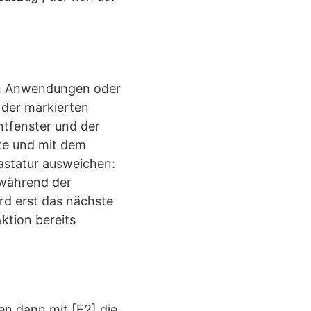
en Anwendungen oder
 der markierten
tfenster und der
te und mit dem
astatur ausweichen:
 während der
rd erst das nächste
ktion bereits
ren dann mit [F2] die