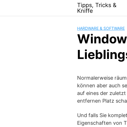
Skip
Tipps, Tricks &
to
Kniffe
content
HARDWARE & SOFTWARE
Window
Lieblin
Normalerweise räumt
können aber auch se
auf eines der zuletz
entfernen Platz scha
Und falls Sie komple
Eigenschaften von Ta