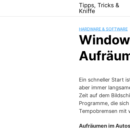
Skip
Tipps, Tricks &
to
Kniffe
content
HARDWARE & SOFTWARE
Windows
Aufräum
Ein schneller Start i
aber immer langsamer
Zeit auf dem Bildsch
Programme, die sich
Tempobremsen mit w
Aufräumen im Autos