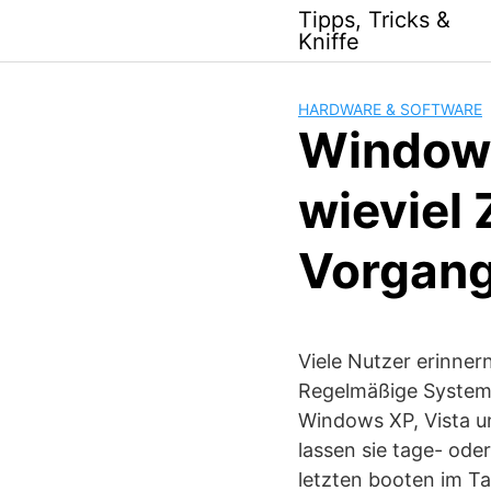
Skip
Tipps, Tricks &
to
Kniffe
content
HARDWARE & SOFTWARE
Windows
wieviel 
Vorgang
Viele Nutzer erinner
Regelmäßige Systema
Windows XP, Vista u
lassen sie tage- ode
letzten booten im T