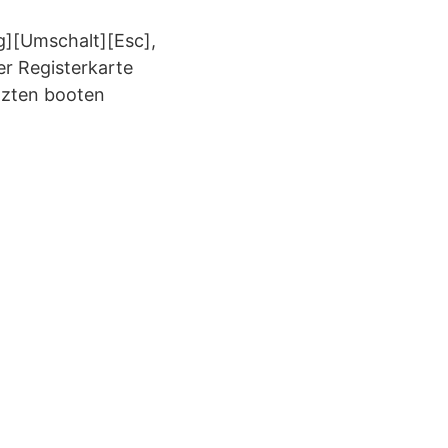
g][Umschalt][Esc],
er Registerkarte
etzten booten