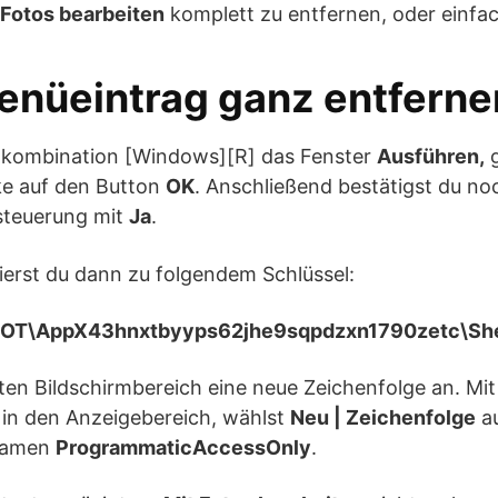
 Fotos bearbeiten
komplett zu entfernen, oder einfac
nüeintrag ganz entferne
nkombination [Windows][R] das Fenster
Ausführen,
g
cke auf den Button
OK
. Anschließend bestätigst du n
steuerung mit
Ja
.
gierst du dann zu folgendem Schlüssel:
T\AppX43hnxtbyyps62jhe9sqpdzxn1790zetc\Shell
hten Bildschirmbereich eine neue Zeichenfolge an. Mit
 in den Anzeigebereich, wählst
Neu | Zeichenfolge
au
 Namen
ProgrammaticAccessOnly
.