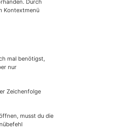
orhanden. Durch
em Kontextmenü
h mal benötigst,
ber nur
der Zeichenfolge
öffnen, musst du die
enübefehl