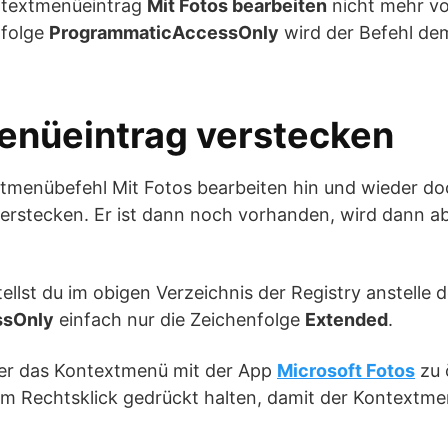
ontextmenüeintrag
Mit Fotos bearbeiten
nicht mehr v
nfolge
ProgrammaticAccessOnly
wird der Befehl d
enüeintrag verstecken
menübefehl Mit Fotos bearbeiten hin und wieder doc
erstecken. Er ist dann noch vorhanden, wird dann a
llst du im obigen Verzeichnis der Registry anstelle 
ssOnly
einfach nur die Zeichenfolge
Extended
.
ber das Kontextmenü mit der App
Microsoft Fotos
zu 
im Rechtsklick gedrückt halten, damit der Kontextm