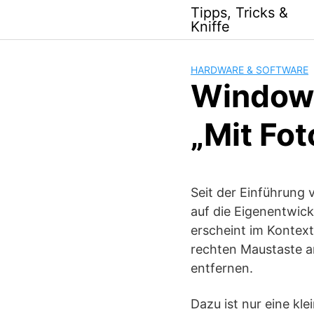
Skip
Tipps, Tricks &
to
Kniffe
content
HARDWARE & SOFTWARE
Windows
„Mit Fot
Seit der Einführung 
auf die Eigenentwick
erscheint im Kontex
rechten Maustaste a
entfernen.
Dazu ist nur eine kl