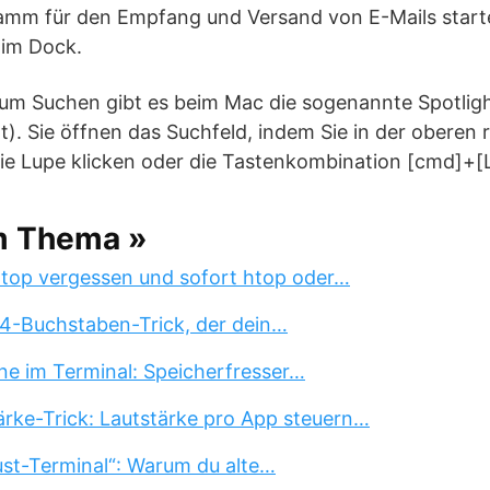
mm für den Empfang und Versand von E-Mails starte
 im Dock.
m Suchen gibt es beim Mac die sogenannte Spotligh
). Sie öffnen das Suchfeld, indem Sie in der oberen 
die Lupe klicken oder die Tastenkombination [cmd]+[
m Thema »
 top vergessen und sofort htop oder…
 4-Buchstaben-Trick, der dein…
ne im Terminal: Speicherfresser…
rke-Trick: Lautstärke pro App steuern…
st-Terminal“: Warum du alte…