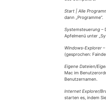
Start | Alle Progra
dann „Programme“.
Systemsteuerung
– 
Apfelmenü unter „Sy
Windows-Explorer
– 
(gesprochen: Fainder
Eigene Dateien/Eig
Mac im Benutzerordne
Benutzernamen.
Internet Explorer/B
starten es, indem Si