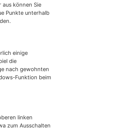
r aus können Sie
ue Punkte unterhalb
den.
lich einige
iel die
ange nach gewohnten
ndows-Funktion beim
oberen linken
etwa zum Ausschalten