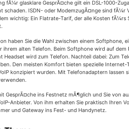
g fÃ¼r glasklare GesprÃ¤che gilt ein DSL-1000-Zuga
cht schaden. ISDN- oder ModemzugÃ¤nge sind fÃ¼r 
em wichtig: Ein Flatrate-Tarif, der alle Kosten fÃ¼rs
t.
efon haben Sie die Wahl zwischen einem Softphone, 
r ihrem alten Telefon. Beim Softphone wird auf dem 
mt Headset wird zum Telefon. Nachteil dabei: Zum Te
iben. Den meisten Komfort bieten spezielle Internet-T
 VoIP konzipiert wurden. Mit Telefonadaptern lassen s
verwenden.
it GesprÃ¤che ins Festnetz mÃ¶glich und Sie von auÃ
oIP-Anbieter. Von ihm erhalten Sie praktisch Ihren V
mmer und Gateway ins Fest- und Handynetz.