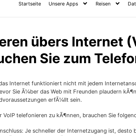
Startseite
Unsere Apps
Reisen
Dat
eren übers Internet (
uchen Sie zum Telefo
as Internet funktioniert nicht mit jedem Internetans
 Bevor Sie Ã¼ber das Web mit Freunden plaudern kÃ
dvoraussetzungen erfÃ¼llt sein.
r VoIP telefonieren zu kÃ¶nnen, brauchen Sie folge
nschluss: Je schneller der Internetzugang ist, desto b