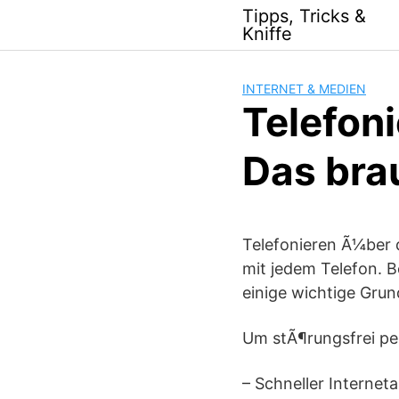
Skip
Tipps, Tricks &
to
Kniffe
content
INTERNET & MEDIEN
Telefoni
Das bra
Telefonieren Ã¼ber d
mit jedem Telefon.
einige wichtige Grun
Um stÃ¶rungsfrei pe
– Schneller Interneta