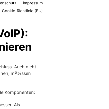
enschutz
Impressum
Cookie-Richtlinie (EU)
VoIP):
nieren
chluss. Auch nicht
¶nnen, mÃ¼ssen
nde Komponenten:
esser. Als