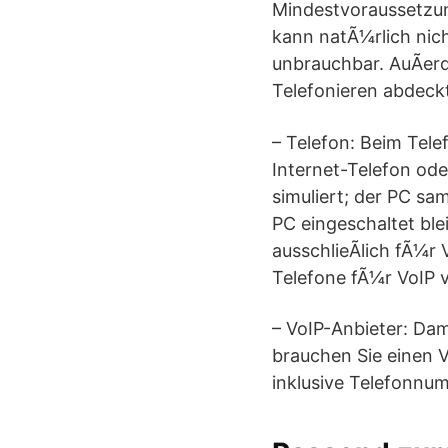
Mindestvoraussetzun
kann natÃ¼rlich ni
unbrauchbar. AuÃerd
Telefonieren abdeck
– Telefon: Beim Tel
Internet-Telefon ode
simuliert; der PC sa
PC eingeschaltet ble
ausschlieÃlich fÃ¼r
Telefone fÃ¼r VoIP 
– VoIP-Anbieter: Dam
brauchen Sie einen V
inklusive Telefonnu