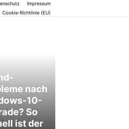
enschutz
Impressum
Cookie-Richtlinie (EU)
nd-
bleme nach
dows-10-
rade? So
ell ist der