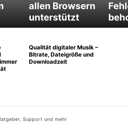
m
allen Browsern
Fehl
unterstützt
beh
e
Qualität digitaler Musik –
l
Bitrate, Dateigröße und
 immer
Downloadzeit
tät
 Ratgeber, Support und mehr