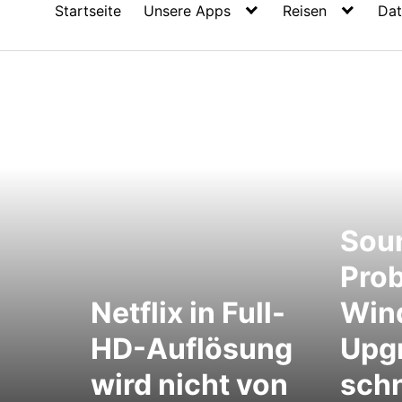
Startseite
Unsere Apps
Reisen
Dat
Sou
Pro
Netflix in Full-
Win
HD-Auflösung
Upg
wird nicht von
schn