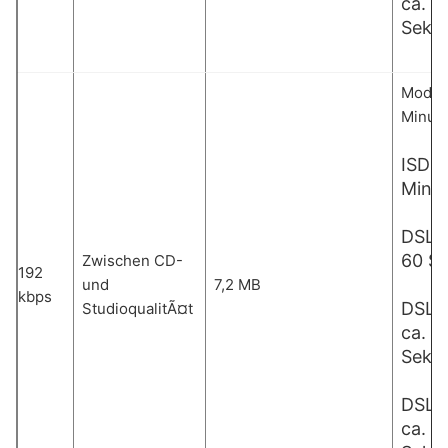
ca. 1
Seku
Modem:
Minut
ISDN:
Minu
DSL 1
60 S
Zwischen CD-
192
und
7,2 MB
kbps
DSL 
StudioqualitÃ¤t
ca. 3
Seku
DSL 
ca. 1