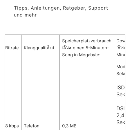
Tipps, Anleitungen, Ratgeber, Support
und mehr
Speicherplatzverbrauch
Downl
Bitrate
KlangqualitÃ¤t
fÃ¼r einen 5-Minuten-
fÃ¼r e
Song in Megabyte:
Minut
Modem
Sekun
ISDN:
Seku
DSL 1
2,4
Seku
8 kbps
Telefon
0,3 MB