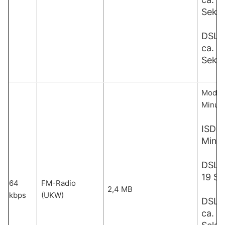
Seku
DSL 
ca. 1,
Seku
Modem:
Minut
ISDN:
Minu
DSL 1
19 S
64
FM-Radio
2,4 MB
kbps
(UKW)
DSL 
ca. 1