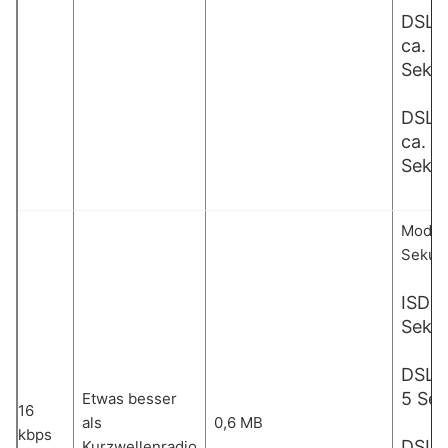
DSL 
ca. 1,
Seku
DSL 
ca. 0
Seku
Modem
Sekun
ISDN:
Seku
DSL 1
5 Se
Etwas besser
16
als
0,6 MB
kbps
DSL 
Kurzwellenradio