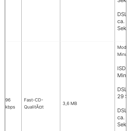
Seku
DSL 
ca. 3
Seku
Modem:
Minut
ISDN:
Minu
DSL 1
29 S
96
Fast-CD-
3,6 MB
kbps
QualitÃ¤t
DSL 
ca. 1
Seku