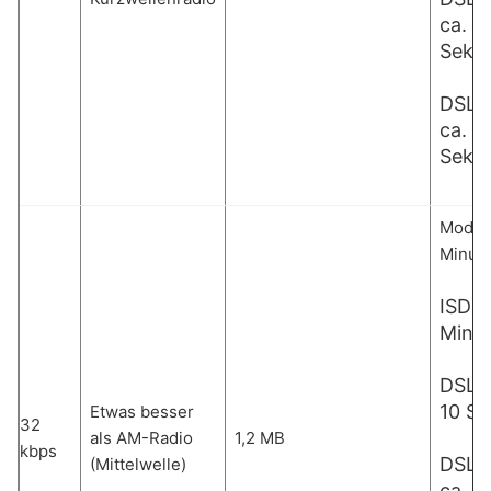
ca. 2
Seku
DSL 
ca. 1
Seku
Modem
Minut
ISDN:
Minu
DSL 1
10 S
Etwas besser
32
als AM-Radio
1,2 MB
kbps
DSL 
(Mittelwelle)
ca. 5