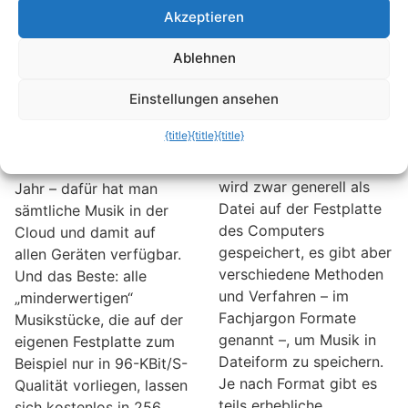
kostenlos und für
Dateigröße und
Akzeptieren
immer in 256-KBit-
Downloadzeit
Qualität
Musik ist nicht gleich
Ablehnen
umwandeln
Musik. Das gilt nicht nur
Einstellungen ansehen
in inhaltlicher, sondern
Für iTunes-Nutzer ist
bei digitaler Musik vor
iTunes Match eine feine
{title}
{title}
{title}
allem in technischer
Sache. Zwar kostet der
Hinsicht. Digitale Musik
Dienst rund 25 Euro im
wird zwar generell als
Jahr – dafür hat man
Datei auf der Festplatte
sämtliche Musik in der
des Computers
Cloud und damit auf
gespeichert, es gibt aber
allen Geräten verfügbar.
verschiedene Methoden
Und das Beste: alle
und Verfahren – im
„minderwertigen“
Fachjargon Formate
Musikstücke, die auf der
genannt –, um Musik in
eigenen Festplatte zum
Dateiform zu speichern.
Beispiel nur in 96-KBit/S-
Je nach Format gibt es
Qualität vorliegen, lassen
teils erhebliche
sich kostenlos in 256