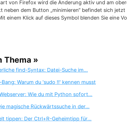
art von Firefox wird die Änderung aktiv und am obe
kt neben dem Button „minimieren“ befindet sich jetzt
Mit einem Klick auf dieses Symbol blenden Sie eine Vo
m Thema »
erliche find-Syntax: Datei-Suche im…
-Bang: Warum du 'sudo !!' kennen musst
Webserver: Wie du mit Python sofort…
 Die magische Rückwärtssuche in der…
lt tippen: Der Ctrl+R-Geheimtipp für…