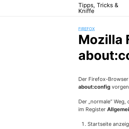
Skip
Tipps, Tricks &
to
Kniffe
content
FIREFOX
Mozilla 
about:c
Der Firefox-Browser 
about:config
vorgeno
Der „normale“ Weg, d
im Register
Allgeme
Startseite anzei